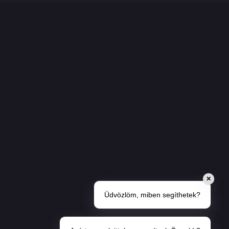
✕
Üdvözlöm, miben segíthetek?