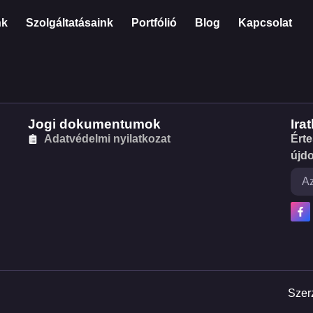
nk
Szolgáltatásaink
Portfólió
Blog
Kapcsolat
Jogi dokumentumok
Ira
Adatvédelmi nyilatkozat
Érte
újd
Szerz