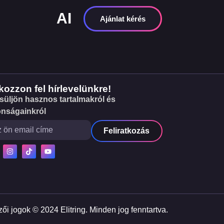
AI
Ajánlat kérés
tkozzon fel hírlevelünkre!
süljön hasznos tartalmakról és
onságainkról
Feliratkozás
ői jogok © 2024 Elitring. Minden jog fenntartva.