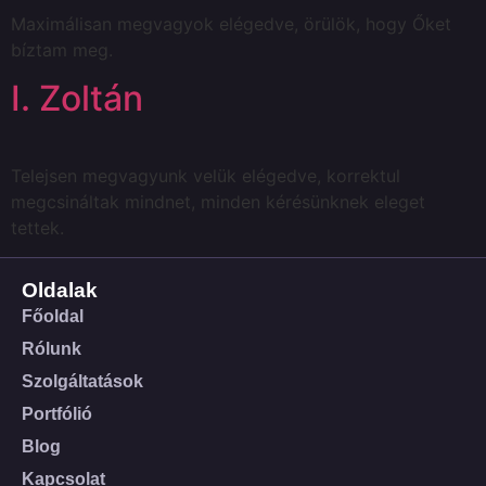
Maximálisan megvagyok elégedve, örülök, hogy Őket
bíztam meg.
I. Zoltán
Telejsen megvagyunk velük elégedve, korrektul
megcsináltak mindnet, minden kérésünknek eleget
tettek.
Oldalak
Főoldal
Rólunk
Szolgáltatások
Portfólió
Blog
Kapcsolat