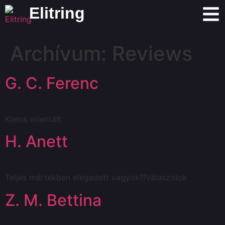
Elitring
Archívum:
Reviews
G. C. Ferenc
Kliens orientált
H. Anett
Teljes mértékben elégedett vagyok!!!Válaszolok
Z. M. Bettina