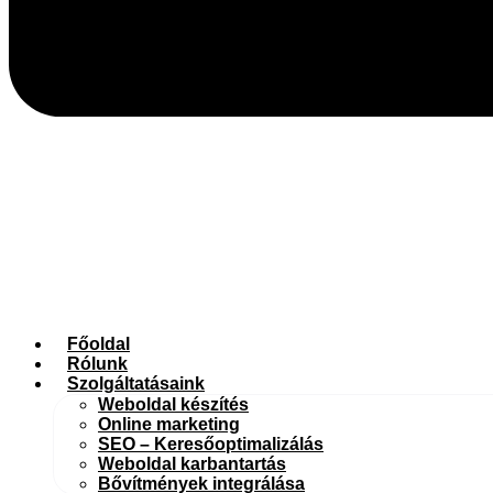
Főoldal
Rólunk
Szolgáltatásaink
Weboldal készítés
Online marketing
SEO – Keresőoptimalizálás
Weboldal karbantartás
Bővítmények integrálása